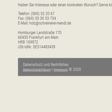
Haben Sie Interesse oder einen konkreten Wunsch? Gerne kön
Telefon: (069) 52 20 67
Fax: (069) 53 30 53 734
E-Mail:
holz@schreinerei-mendl.de
Homburger Landstraße 170
60435 Frankfurt am Main
HRB 109972
USt-IdNr. DE314483439
Datenschutz und Rechtliches
|
© 2020
Datenschutzerklärung
Impressum